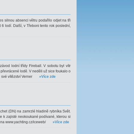
 silnou absenci větru podařilo odjet na tři
t 6 lodí. Další, v Třeboni tento rok poslední,
vod lodní třídy Fireball. V sobotu byl vítr
i převrácené lodě. V neděli už sice foukalo o
i své vítězství Verner
»Více zde
achet (DN) na zamrzlé hladině rybníka Svět.
 k zajisté neokoukané podívané, kterou si
u na www.yachting.cz/iceweb/
»Více zde