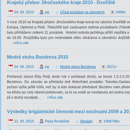
Krajský přebor Jihočeského kraje 2010 - Dvořiště
04. 06. 2010
pg
Účast posádek na závodech
3489x
V roce 2010 se Krajský přebor Jihočeského kraje konal na rybníce Dvořiště ve 
Evropa, Optimist a Pirát. Třeboňští byli zastoupeni dvěma posádkami (Tobo
bylo přihlášeno celkem 11 posádek. Volební sobota jachtingu příliš nepřála a n
do 16.00. Rozjížďka byla pro nedostatek větru zkrácena a závodníci dojížděli 
»Více zde
Modrá stuha Bezdreva 2010
04. 06. 2010
pg
Modrá stuha Bezdreva
3521x
Pohárový závod třídy Pirát, tento rok v pořadadí druhý, se konal 1.5-2.5.
Bezdrevu. Do závodu se přihlásily dvě třeboňské posádky: Tobolka-Garda
počasí vyšla ještě hůře, než by si kdo dokázal představit. Bezdrev nám předv
na břehu po celý víkend pofukovalo, za to na vodě se neobjevila ani jedna (op
již o druhý neodjetý...
»Více zde
Výsledky brigádnické činnosti mezi sezónami 2009 a 20
21. 05. 2010
Pepa Roubíček
Brigády
1906786x