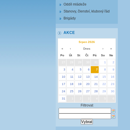
Oddíl mládeže
Stanovy, členství, klubový řád
Brigády
AKCE
Srpen 2026
«
‹
Dnes
›
»
Po
Út
St
Čt
Pá
So
Ne
27
28
29
30
31
1
2
3
4
5
6
7
8
9
10
11
12
13
14
15
16
17
18
19
20
21
22
23
24
25
26
27
28
29
30
31
1
2
3
4
5
6
Filtrovat