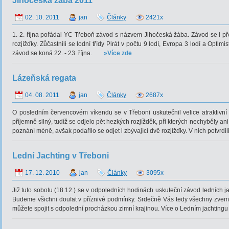
Jihočeská žába 2011
02. 10. 2011
jan
Články
2421x
1.-2. října pořádal YC Třeboň závod s názvem Jihočeská žába. Závod se i přes
rozjížďky. Zůčastnili se lodní třídy Pirát v počtu 9 lodí, Evropa 3 lodí a Optimis
závod se koná 22. - 23. října.
»Více zde
Lázeňská regata
04. 08. 2011
jan
Články
2687x
O posledním červencovém víkendu se v Třeboni uskutečnil velice atraktivní zá
příjemně silný, tudíž se odjelo pět hezkých rozjížděk, při kterých nechyběly an
poznání méně, avšak podařilo se odjet i zbývající dvě rozjížďky. V nich potvrdil
Lední Jachting v Třeboni
17. 12. 2010
jan
Články
3095x
Již tuto sobotu (18.12.) se v odpoledních hodinách uskuteční závod ledních j
Budeme všichni doufat v příznivé podmínky. Srdečně Vás tedy všechny zveme
můžete spojit s odpolední procházkou zimní krajinou. Více o Ledním jachting