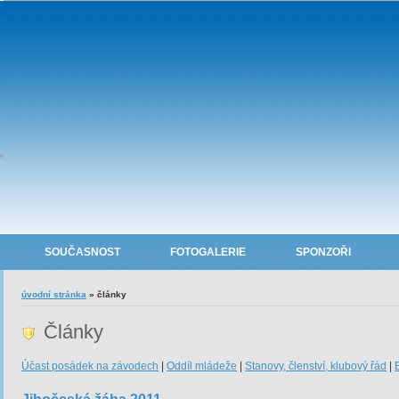
SOUČASNOST
FOTOGALERIE
SPONZOŘI
úvodní stránka
»
články
Články
Účast posádek na závodech
|
Oddíl mládeže
|
Stanovy, členství, klubový řád
|