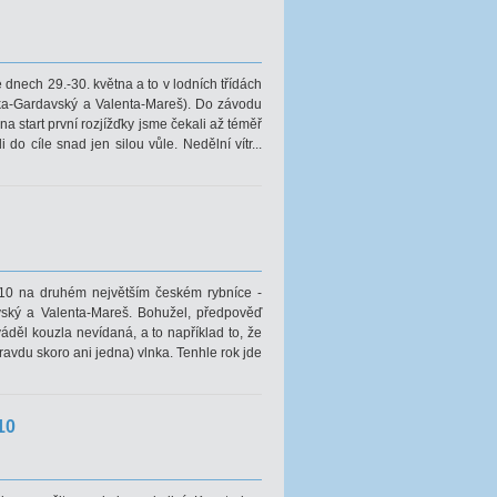
dnech 29.-30. května a to v lodních třídách
lka-Gardavský a Valenta-Mareš). Do závodu
a start první rozjížďky jsme čekali až téměř
do cíle snad jen silou vůle. Nedělní vítr...
2010 na druhém největším českém rybníce -
vský a Valenta-Mareš. Bohužel, předpověď
áděl kouzla nevídaná, a to například to, že
ravdu skoro ani jedna) vlnka. Tenhle rok jde
10