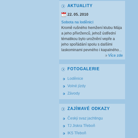
AKTUALITY
22. 05. 2010
Sobota na loděnici
Kromě rušného hemžení klubu Mája
a jeho přívrženců, jehož ústřední
tématikou bylo urožnění vepře a
jeho spořádání spolu s dalšími
laskominami pevného i kapalného...
Více zde
FOTOGALERIE
Loděnice
Volné jízdy
Závody
ZAJÍMAVÉ ODKAZY
Český svaz jachtingu
TJ Jiskra Třeboň
IKS Třeboň