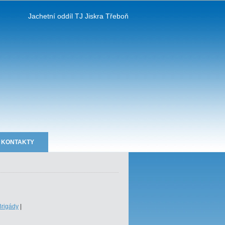
Jachetní oddíl TJ Jiskra Třeboň
KONTAKTY
Brigády
|