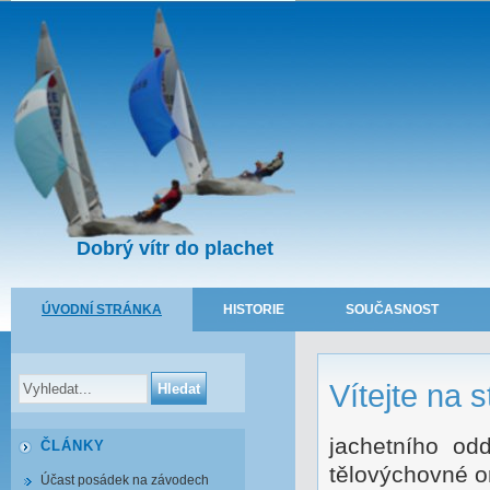
Dobrý vítr do plachet
ÚVODNÍ STRÁNKA
HISTORIE
SOUČASNOST
Vítejte na 
jachetního odd
ČLÁNKY
tělovýchovné o
Účast posádek na závodech