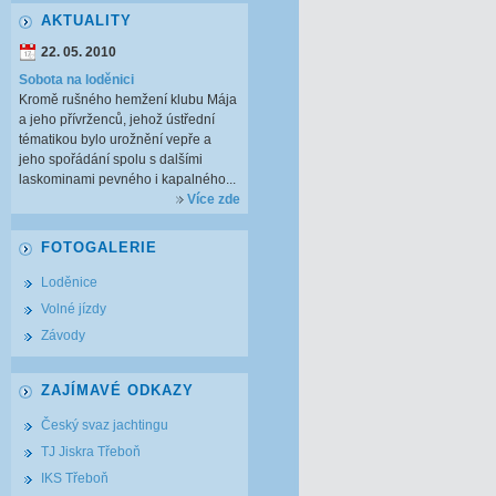
AKTUALITY
22. 05. 2010
Sobota na loděnici
Kromě rušného hemžení klubu Mája
a jeho přívrženců, jehož ústřední
tématikou bylo urožnění vepře a
jeho spořádání spolu s dalšími
laskominami pevného i kapalného...
Více zde
FOTOGALERIE
Loděnice
Volné jízdy
Závody
ZAJÍMAVÉ ODKAZY
Český svaz jachtingu
TJ Jiskra Třeboň
IKS Třeboň