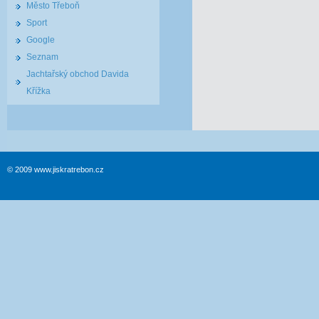
Město Třeboň
Sport
Google
Seznam
Jachtařský obchod Davida
Křížka
© 2009 www.jiskratrebon.cz