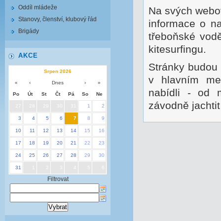
Oddíl mládeže
Na svých webov
Stanovy, členství, klubový řád
informace o na
Brigády
třeboňské vodě
kitesurfingu.
AKCE
Stránky budou 
Srpen 2026
v hlavním men
«
‹
Dnes
›
»
nabídli - od 
Po
Út
St
Čt
Pá
So
Ne
závodně jachti
27
28
29
30
31
1
2
3
4
5
6
7
8
9
10
11
12
13
14
15
16
17
18
19
20
21
22
23
24
25
26
27
28
29
30
31
1
2
3
4
5
6
Filtrovat