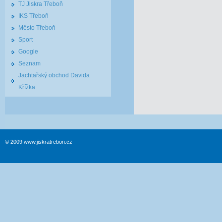
TJ Jiskra Třeboň
IKS Třeboň
Město Třeboň
Sport
Google
Seznam
Jachtařský obchod Davida
Křížka
© 2009 www.jiskratrebon.cz