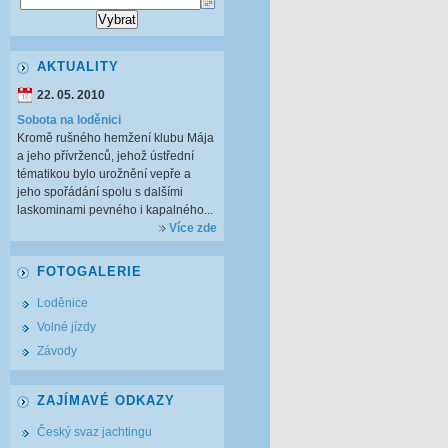
AKTUALITY
22. 05. 2010
Sobota na loděnici
Kromě rušného hemžení klubu Mája
a jeho přívrženců, jehož ústřední
tématikou bylo urožnění vepře a
jeho spořádání spolu s dalšími
laskominami pevného i kapalného...
Více zde
FOTOGALERIE
Loděnice
Volné jízdy
Závody
ZAJÍMAVÉ ODKAZY
Český svaz jachtingu