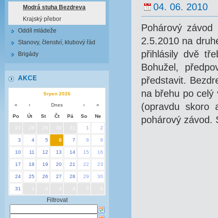
04. 06. 2010
Modrá stuha Bezdreva
Krajský přebor
Pohárový závod t
Oddíl mládeže
2.5.2010 na druh
Stanovy, členství, klubový řád
přihlásily dvě t
Brigády
Bohužel, předpo
AKCE
představit. Bezdr
na břehu po celý 
Srpen 2026
(opravdu skoro a
«
‹
Dnes
›
»
Po
Út
St
Čt
Pá
So
Ne
pohárový závod. 
27
28
29
30
31
1
2
3
4
5
6
7
8
9
10
11
12
13
14
15
16
17
18
19
20
21
22
23
24
25
26
27
28
29
30
31
1
2
3
4
5
6
Filtrovat