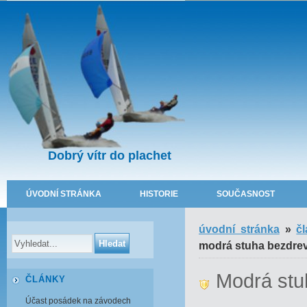
Dobrý vítr do plachet
ÚVODNÍ STRÁNKA
HISTORIE
SOUČASNOST
úvodní stránka
»
č
modrá stuha bezdrev
Modrá stu
ČLÁNKY
Účast posádek na závodech