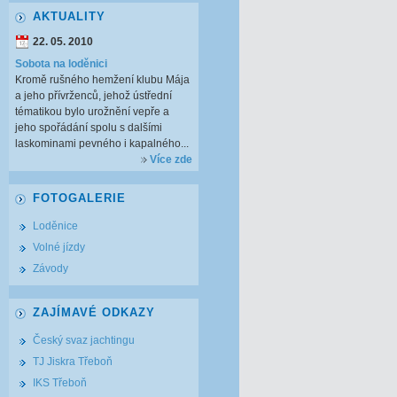
AKTUALITY
22. 05. 2010
Sobota na loděnici
Kromě rušného hemžení klubu Mája
a jeho přívrženců, jehož ústřední
tématikou bylo urožnění vepře a
jeho spořádání spolu s dalšími
laskominami pevného i kapalného...
Více zde
FOTOGALERIE
Loděnice
Volné jízdy
Závody
ZAJÍMAVÉ ODKAZY
Český svaz jachtingu
TJ Jiskra Třeboň
IKS Třeboň