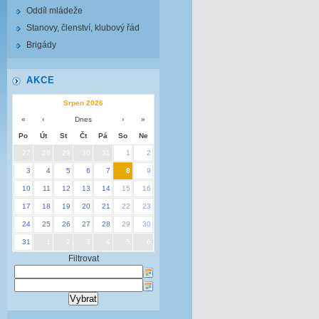
Oddíl mládeže
Stanovy, členství, klubový řád
Brigády
AKCE
Srpen 2026
«
‹
Dnes
›
»
Po
Út
St
Čt
Pá
So
Ne
27
28
29
30
31
1
2
3
4
5
6
7
8
9
10
11
12
13
14
15
16
17
18
19
20
21
22
23
24
25
26
27
28
29
30
31
1
2
3
4
5
6
Filtrovat