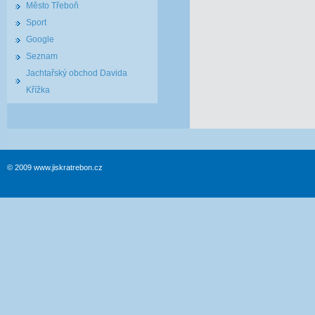
Město Třeboň
Sport
Google
Seznam
Jachtařský obchod Davida
Křížka
© 2009 www.jiskratrebon.cz