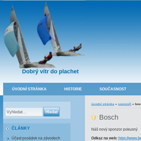
Dobrý vítr do plachet
ÚVODNÍ STRÁNKA
HISTORIE
SOUČASNOST
úvodní stránka
»
sponzoři
»
bos
Bosch
ČLÁNKY
Náš nový sponzor pokusný
Účast posádek na závodech
Odkaz na web:
http://www.b