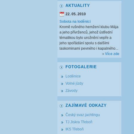
AKTUALITY
22. 05. 2010
Sobota na loděnici
Kromě rušného hemžení klubu Mája
a jeho přívrženců, jehož ústřední
tématikou bylo urožnění vepře a
jeho spořádání spolu s dalšími
laskominami pevného i kapalného...
Více zde
FOTOGALERIE
Loděnice
Volné jízdy
Závody
ZAJÍMAVÉ ODKAZY
Český svaz jachtingu
TJ Jiskra Třeboň
IKS Třeboň