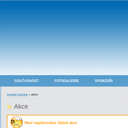
SOUČASNOST
FOTOGALERIE
SPONZOŘI
úvodní stránka
»
akce
Akce
Není naplánována žádná akce