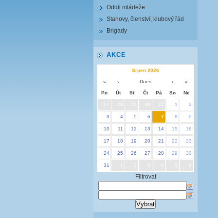
Oddíl mládeže
Stanovy, členství, klubový řád
Brigády
AKCE
Srpen 2026
«
‹
Dnes
›
»
Po
Út
St
Čt
Pá
So
Ne
27
28
29
30
31
1
2
3
4
5
6
7
8
9
10
11
12
13
14
15
16
17
18
19
20
21
22
23
24
25
26
27
28
29
30
31
1
2
3
4
5
6
Filtrovat